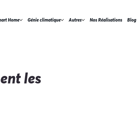
art Home
Génie climatique
Autres
Nos Réalisations
Blog
nt les