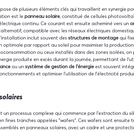
se de plusieurs éléments clés qui travaillent en synergie pour
ation est le 
panneau solaire
, constitué de cellules photovoltaï
électrique continu. Ce courant est ensuite acheminé vers un 
o
 alternatif, compatible avec les réseaux électriques domestiq
'installation inclut souvent des 
structures de montage
 qui fi
on optimale par rapport au soleil pour maximiser la production
oconsommation ou ceux installés dans des zones isolées, on
nergie produite en excès durant la journée, permettant de l'util
llance
 ou un 
système de gestion de l'énergie
 est souvent intég
ctionnements et optimiser l'utilisation de l'électricité produi
solaires
t un processus complexe qui commence par l'extraction du sil
 en fines tranches appelées "wafers". Ces wafers sont ensuite t
ssemblés en panneaux solaires, avec un cadre et une protectio