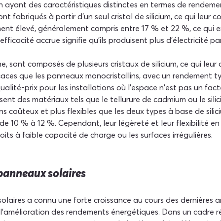
un ayant des caractéristiques distinctes en termes de rendemen
ont fabriqués à partir d'un seul cristal de silicium, ce qui leur
 élevé, généralement compris entre 17 % et 22 %, ce qui en fa
efficacité accrue signifie qu'ils produisent plus d'électricité pa
he, sont composés de plusieurs cristaux de silicium, ce qui le
icaces que les panneaux monocristallins, avec un rendement typ
lité-prix pour les installations où l'espace n'est pas un facte
lisent des matériaux tels que le tellurure de cadmium ou le si
 coûteux et plus flexibles que les deux types à base de silic
e 10 % à 12 %. Cependant, leur légèreté et leur flexibilité en
toits à faible capacité de charge ou les surfaces irrégulières.
 panneaux solaires
olaires a connu une forte croissance au cours des dernières a
l'amélioration des rendements énergétiques. Dans un cadre rés