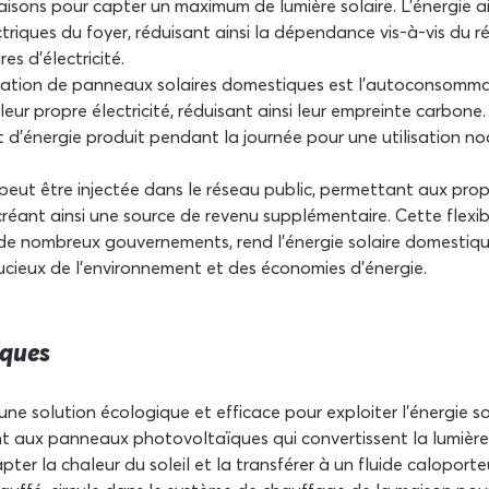
aisons pour capter un maximum de lumière solaire. L'énergie ain
triques du foyer, réduisant ainsi la dépendance vis-à-vis du ré
s d'électricité.
llation de panneaux solaires domestiques est l'autoconsomma
 propre électricité, réduisant ainsi leur empreinte carbone. 
t d'énergie produit pendant la journée pour une utilisation n
e peut être injectée dans le réseau public, permettant aux propr
 créant ainsi une source de revenu supplémentaire. Cette flexib
 de nombreux gouvernements, rend l'énergie solaire domestique
cieux de l'environnement et des économies d'énergie.
iques
e solution écologique et efficace pour exploiter l'énergie sol
nt aux panneaux photovoltaïques qui convertissent la lumière d
ter la chaleur du soleil et la transférer à un fluide caloport