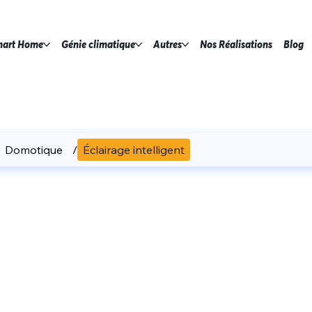
art Home
Génie climatique
Autres
Nos Réalisations
Blog
Domotique
/
Éclairage intelligent