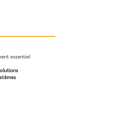
ent essentiel
olutions
ystèmes