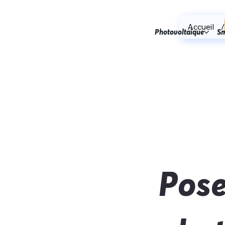
Accueil
/
Photovoltaïque
Sm
Pose