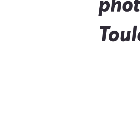
phot
Toul