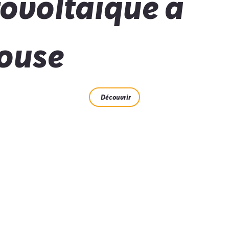
ovoltaïque à
ouse
Découvrir