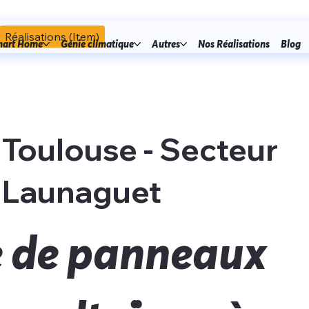
Réalisations (Item)
art Home
Génie climatique
Autres
Nos Réalisations
Blog
Toulouse - Secteur
Launaguet
 de panneaux