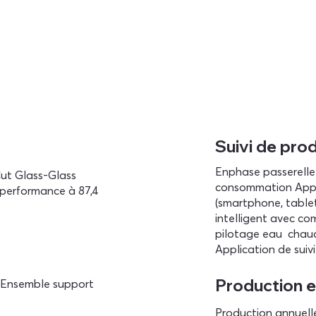
Suivi de pro
Enphase passerelle
ut Glass-Glass
consommation Appli
 performance à 87,4
(smartphone, tablet
intelligent avec c
pilotage eau chaud
Application de suiv
Production e
 / Ensemble support
Production annuell