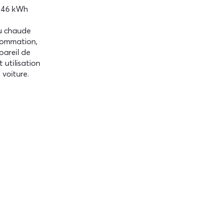
9046 kWh
au chaude
sommation,
ppareil de
 utilisation
voiture.